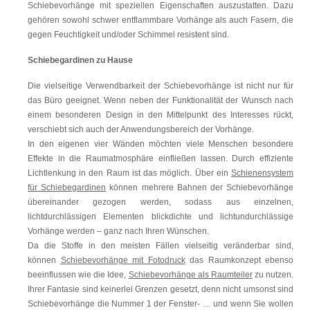
Schiebevorhänge mit speziellen Eigenschaften auszustatten. Dazu
gehören sowohl schwer entflammbare Vorhänge als auch Fasern, die
gegen Feuchtigkeit und/oder Schimmel resistent sind.
Schiebegardinen zu Hause
Die vielseitige Verwendbarkeit der Schiebevorhänge ist nicht nur für
das Büro geeignet. Wenn neben der Funktionalität der Wunsch nach
einem besonderen Design in den Mittelpunkt des Interesses rückt,
verschiebt sich auch der Anwendungsbereich der Vorhänge.
In den eigenen vier Wänden möchten viele Menschen besondere
Effekte in die Raumatmosphäre einfließen lassen. Durch effiziente
Lichtlenkung in den Raum ist das möglich. Über ein
Schienensystem
für Schiebegardinen
können mehrere Bahnen der Schiebevorhänge
übereinander gezogen werden, sodass aus einzelnen,
lichtdurchlässigen Elementen blickdichte und lichtundurchlässige
Vorhänge werden – ganz nach Ihren Wünschen.
Da die Stoffe in den meisten Fällen vielseitig veränderbar sind,
können
Schiebevorhänge mit Fotodruck
das Raumkonzept ebenso
beeinflussen wie die Idee,
Schiebevorhänge als Raumteiler
zu nutzen.
Ihrer Fantasie sind keinerlei Grenzen gesetzt, denn nicht umsonst sind
Schiebevorhänge die Nummer 1 der Fenster- … und wenn Sie wollen